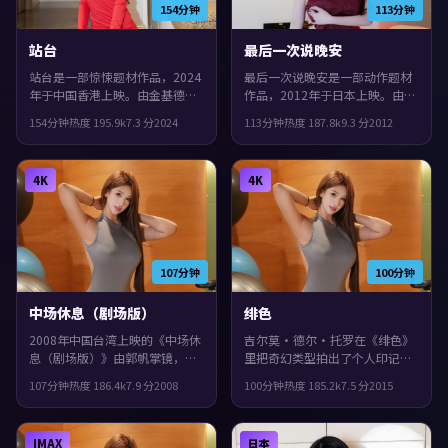
154分钟
113分钟
站台
最后一次说晚安
站台是一部惊悚题材作品，2024
最后一次说晚安是一部动作题材
年于中国香港上映。由金基德执
作品，2012年于日本上映。由冯
导，肖战、章子怡、黄渤等主
小刚执导，黄渤、文淇、全度妍
154分钟
热度
195.9
k
7.3
分
2024
113分钟
热度
187.8
k
9.3
分
2012
演。影片在类型框架里仍保留了
等主演。配乐与声场强化了不安
作者表达，叙事在回忆与现实之
与孤独感，观感紧凑，值得推
间交错推进。
荐。
4K
4K
107分钟
100分钟
中场休息（剧场版）
绯色
2008年中国台湾上映的《中场休
吉尔莫·德尔·托罗在《绯色》
息（剧场版）》由郭帆掌镜，袁
里把奇幻类型拍出了个人印记：
泉、全度妍、雷佳音共同演绎。
故事发生在西班牙，2015年与观
107分钟
热度
186.4
k
7.9
分
2008
100分钟
热度
185.2
k
7.5
分
2015
类型上偏科幻，群像戏份饱满，
众见面。主演包括吴镇宇、胡
配角也有完整弧光，片尾余味很
歌、周迅。影片在类型框架里仍
足。
保留了作者表达，配乐与声场强
IMAX
日本
化了不安与孤独感。