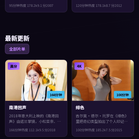
廖凡共同演绎。类型上偏冒险，
歌、郭富城共同演绎。类型上偏
95分钟
热度
178.2
k
9.1
分
2007
120分钟
热度
178.1
k
8.7
分
2012
结局留白，给观众回味与讨论空
悬疑，节奏前半段克制蓄力，后
间，整体完成度较高，适合喜欢
半段集中爆发，整体完成度较
细腻叙事与人物刻画的观众。
高，适合喜欢细腻叙事与人物刻
画的观众。
最新更新
全部片单
高分
4K
166分钟
100分钟
南港回声
绯色
2018年意大利上映的《南港回
吉尔莫·德尔·托罗在《绯色》
声》由诺兰掌镜，小松菜奈、易
里把奇幻类型拍出了个人印记：
烊千玺、菅田将晖共同演绎。类
故事发生在西班牙，2015年与观
166分钟
热度
112.1
k
9.5
分
2018
100分钟
热度
185.2
k
7.5
分
2015
型上偏战争，镜头语言偏写实，
众见面。主演包括吴镇宇、胡
细节里埋着伏笔，观感紧凑，值
歌、周迅。影片在类型框架里仍