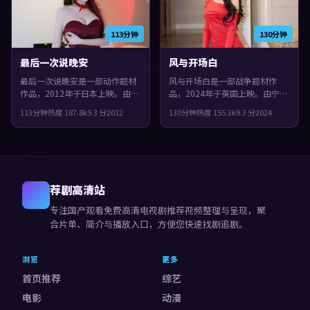
113分钟
130分钟
最后一次说晚安
风与开场白
最后一次说晚安是一部动作题材
风与开场白是一部战争题材作
作品，2012年于日本上映。由冯
品，2024年于英国上映。由宁浩
小刚执导，黄渤、文淇、全度妍
执导，任素汐、长泽雅美、咏梅
113分钟
热度
187.8
k
9.3
分
2012
130分钟
热度
155.3
k
9.3
分
2024
等主演。配乐与声场强化了不安
等主演。人物在道德与生存之间
与孤独感，观感紧凑，值得推
反复拉扯，整体完成度较高，适
荐。
合喜欢细腻叙事与人物刻画的观
众。
荐剧高清站
专注
国产观看免费高清电视剧推荐视频
整理与呈现，聚
合片单、简介与播放入口，方便您快速找剧追剧。
浏览
更多
首页推荐
综艺
电影
动漫