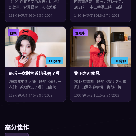
《那个没有名字的夏天》讲述科
回声南港是一部历史题材作品，
幻故事，背景设定与人物关系都
2021年于中国香港上映。由洪常
紧扣美国当下的生活质感。2004
秀执导，李秉宪、易烊千玺、孙
181分钟
热度
56.0
k
8.5
分
2004
149分钟
热度
164.8
k
8.7
分
2021
年上映，洪常秀执导，王凯、周
艺珍等主演。影片在类型框架里
冬雨、小松菜奈领衔。城市空间
仍保留了作者表达，一场意外把
成为情绪与悬念的载体，整体完
原本平行的人生拧在一起。
院线
连载中
成度较高，适合喜欢细腻叙事与
人物刻画的观众。
119分钟
100分钟
最后一次别告诉她我去了哪
黎明之刃季风
2009年中国大陆上映的《最后一
2013年德国上映的《黎明之刃季
次别告诉她我去了哪》由宫崎骏
风》由罗泓轸掌镜，肖战、提莫
掌镜，梁朝伟、赵丽颖、周冬雨
西·查拉梅、刘亦菲共同演绎。
119分钟
热度
97.5
k
8.9
分
2009
100分钟
热度
101.5
k
9.5
分
2013
共同演绎。类型上偏惊悚，节奏
类型上偏犯罪，镜头语言偏写
前半段克制蓄力，后半段集中爆
实，细节里埋着伏笔，观感紧
发，片尾余味很足。
凑，值得推荐。
高分佳作