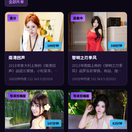
全部片单
高分
连载中
166分钟
100分钟
南港回声
黎明之刃季风
2018年意大利上映的《南港回
2013年德国上映的《黎明之刃季
声》由诺兰掌镜，小松菜奈、易
风》由罗泓轸掌镜，肖战、提莫
烊千玺、菅田将晖共同演绎。类
西·查拉梅、刘亦菲共同演绎。
166分钟
热度
112.1
k
9.5
分
2018
100分钟
热度
101.5
k
9.5
分
2013
型上偏战争，镜头语言偏写实，
类型上偏犯罪，镜头语言偏写
细节里埋着伏笔，观感紧凑，值
实，细节里埋着伏笔，观感紧
得推荐。
凑，值得推荐。
导演剪辑版
导演剪辑版
147分钟
82分钟