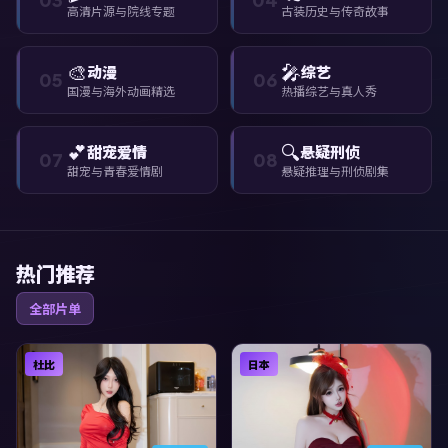
高清片源与院线专题
古装历史与传奇故事
🎨
🎤
动漫
综艺
05
06
国漫与海外动画精选
热播综艺与真人秀
💕
🔍
甜宠爱情
悬疑刑侦
07
08
甜宠与青春爱情剧
悬疑推理与刑侦剧集
热门推荐
全部片单
杜比
日本