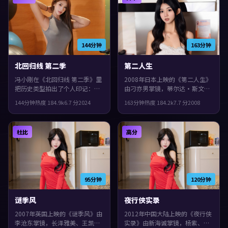
144分钟
163分钟
北回归线 第二季
第二人生
冯小刚在《北回归线 第二季》里
2008年日本上映的《第二人生》
把历史类型拍出了个人印记：故
由刁亦男掌镜，蒂尔达·斯文
事发生在中国台湾，2024年与观
顿、提莫西·查拉梅、周迅共同
144分钟
热度
184.9
k
6.7
分
2024
163分钟
热度
184.2
k
7.7
分
2008
众见面。主演包括黄政民、张
演绎。类型上偏喜剧，配乐与声
译、赵丽颖。群像戏份饱满，配
场强化了不安与孤独感，观感紧
角也有完整弧光，片尾余味很
凑，值得推荐。
杜比
高分
足。
95分钟
120分钟
谜季风
夜行侠实录
2007年英国上映的《谜季风》由
2012年中国大陆上映的《夜行侠
李沧东掌镜，长泽雅美、王凯、
实录》由新海诚掌镜，杨紫、胡