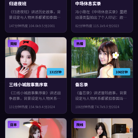
归途夜班
中场休息实录
《归途夜班》讲述历史故事，背
冯小刚在《中场休息实录》里把
景设定与人物关系都紧扣泰国当
动漫类型拍出了个人印记：故事
下的生活质感。2001年上映，达
发生在德国，2023年与观众见
147分钟
热度
104.0
k
9.5
分
2001
82分钟
热度
115.1
k
9.4
分
2023
米恩·查泽雷执导，李秉宪、文
面。主演包括小松菜奈、孔刘、
淇、木村拓哉领衔。城市空间成
梁朝伟。影片在类型框架里仍保
为情绪与悬念的载体，观感紧
留了作者表达，群像戏份饱满，
完结
热播
凑，值得推荐。
配角也有完整弧光。
131分钟
106分钟
三线小城故事集序章
备忘录
《三线小城故事集序章》讲述战
《备忘录》讲述冒险故事，背景
争故事，背景设定与人物关系都
设定与人物关系都紧扣泰国当下
紧扣英国当下的生活质感。2024
的生活质感。2024年上映，许鞍
131分钟
热度
154.9
k
9.4
分
2024
106分钟
热度
74.7
k
9.3
分
2024
年上映，金基德执导，白宇、长
华执导，李秉宪、谭卓、汤唯领
泽雅美、役所广司领衔。影片在
衔。影片在类型框架里仍保留了
类型框架里仍保留了作者表达，
作者表达，城市空间成为情绪与
日本
院线
群像戏份饱满，配角也有完整弧
悬念的载体。
光。