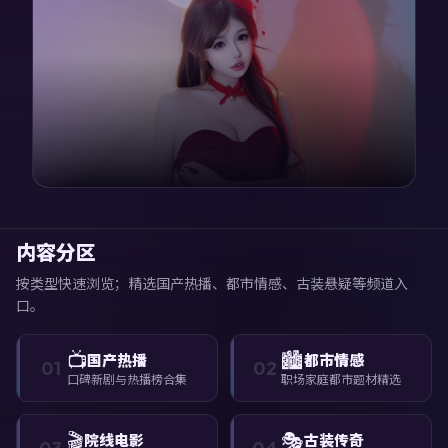
内容分区
按类型快速浏览；精选国产热播、都市情感、古装悬疑等频道入
口。
📺
🏙️
国产热播
都市情感
01
02
口碑新剧与热播榜合集
职场家庭都市题材精选
🎬
🎭
院线电影
古装传奇
03
04