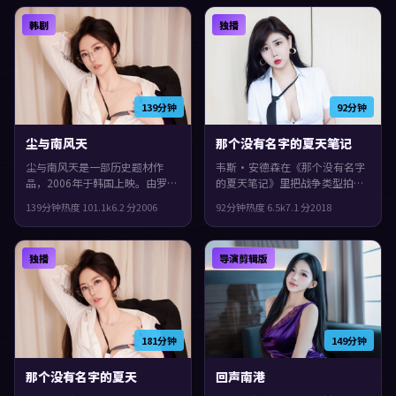
得推荐。
保留了作者表达，配乐与声场强
韩剧
独播
化了不安与孤独感。
139分钟
92分钟
尘与南风天
那个没有名字的夏天笔记
尘与南风天是一部历史题材作
韦斯·安德森在《那个没有名字
品，2006年于韩国上映。由罗泓
的夏天笔记》里把战争类型拍出
轸执导，杨紫、惠英红、咏梅等
了个人印记：故事发生在西班
139分钟
热度
101.1
k
6.2
分
2006
92分钟
热度
6.5
k
7.1
分
2018
主演。叙事在回忆与现实之间交
牙，2018年与观众见面。主演包
错推进，片尾余味很足。
括孙艺珍、秦昊、杨紫。配乐与
声场强化了不安与孤独感，观感
独播
导演剪辑版
紧凑，值得推荐。
181分钟
149分钟
那个没有名字的夏天
回声南港